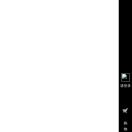
请登录
购
物