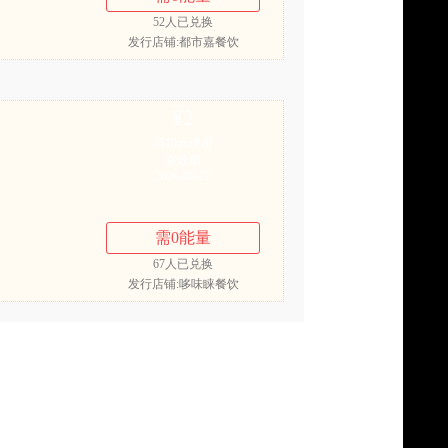
52
人已兑换
发行店铺:都市嘉餐饮
¥
2
满10元使用
有效期
2026-08-22
需
0
能量
67
人已兑换
发行店铺:哆味睐餐饮