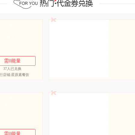
¥
2
满10元使用
有效期
2026-08-22
需
0
能量
37
人已兑换
行店铺:星原素餐饮
¥
2
满10元使用
有效期
2026-08-22
需
0
能量