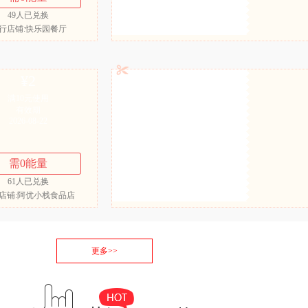
49
人已兑换
行店铺:快乐园餐厅
¥
2
满10元使用
有效期
2026-08-22
需
0
能量
61
人已兑换
店铺:阿优小栈食品店
更多>>