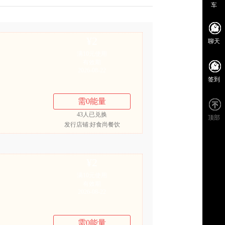
车
¥
2
聊天
满10元使用
有效期
2026-08-22
签到
需
0
能量
43
人已兑换
顶部
发行店铺:好食尚餐饮
¥
2
满10元使用
有效期
2026-08-22
需
0
能量